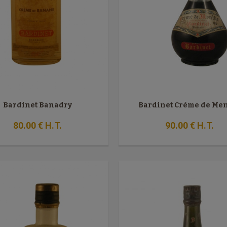
Bardinet Banadry
Bardinet Crème de Me
80
.00
€
H.T.
90
.00
€
H.T.