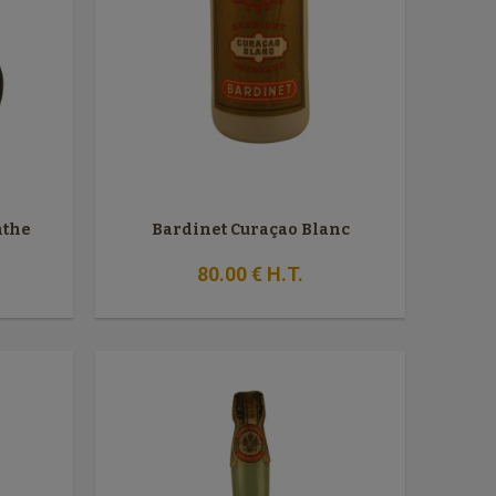
nthe
Bardinet Curaçao Blanc
80
.00
€
H.T.