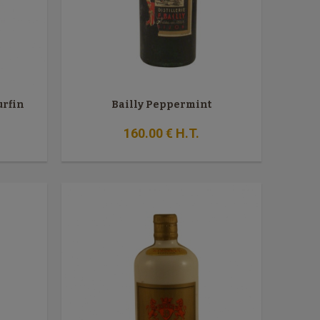
urfin
Bailly Peppermint
160
.00
€
H.T.