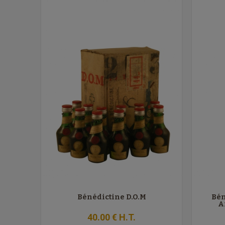
Bénédictine D.O.M
Bén
A
40
.00
€
H.T.