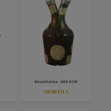
Bénédictine - B&B DOM
120
.00
€
H.T.