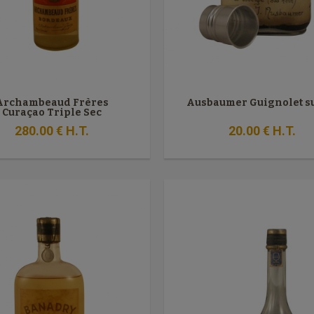
Archambeaud Frères
Ausbaumer Guignolet s
Curaçao Triple Sec
280
.00
€
H.T.
20
.00
€
H.T.