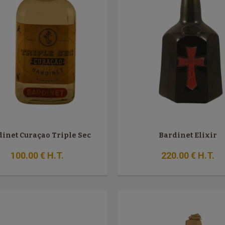
inet Curaçao Triple Sec
Bardinet Élixir
100
.00
€
H.T.
220
.00
€
H.T.