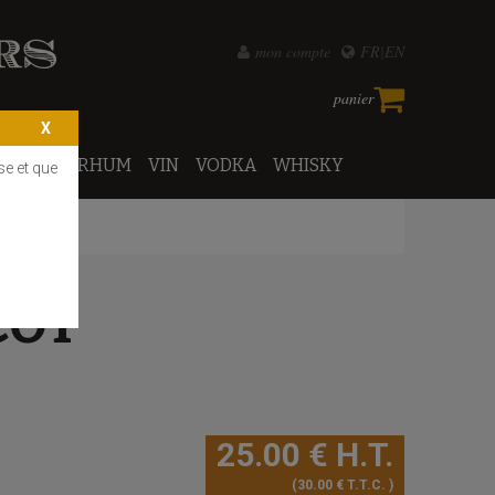
mon compte
FR
EN
panier
PORTO
RHUM
VIN
VODKA
WHISKY
se et que
COT
25
.00
€
H.T.
30
.00
€
T.T.C.