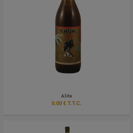
Alita
0
.00
€
T.T.C.