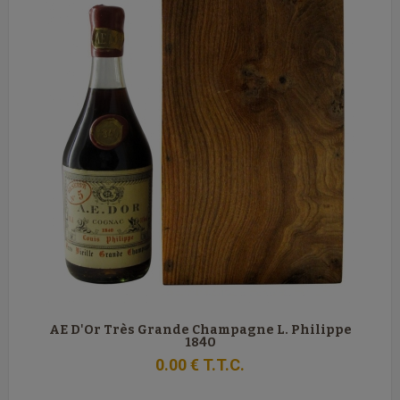
AE D'Or Très Grande Champagne L. Philippe
1840
0
.00
€
T.T.C.