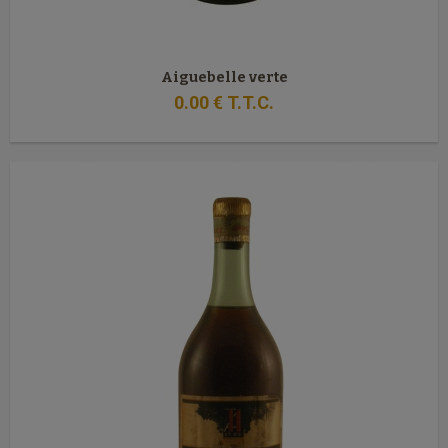
Aiguebelle verte
0
.00
€
T.T.C.