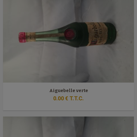
Aiguebelle verte
0
.00
€
T.T.C.