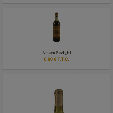
Amaro Rovighi
0
.00
€
T.T.C.