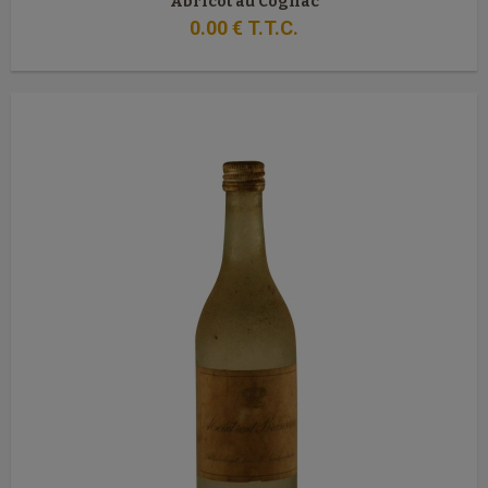
Abricot au Cognac
0
.00
€
T.T.C.