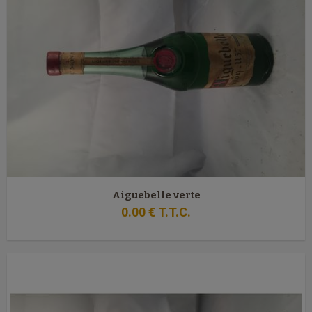
Aiguebelle verte
0
.00
€
T.T.C.