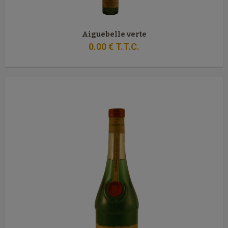
Aiguebelle verte
0
.00
€
T.T.C.