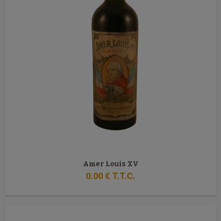
Amer Louis XV
0
.00
€
T.T.C.