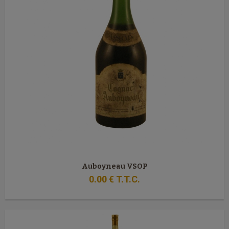
Auboyneau VSOP
0
.00
€
T.T.C.