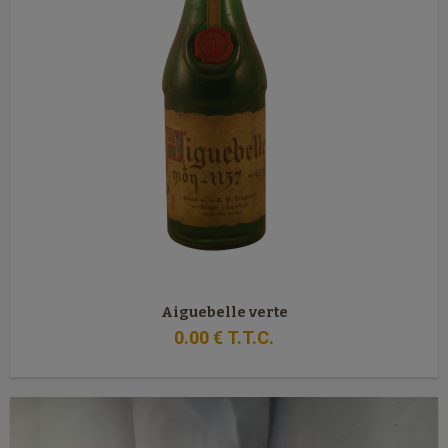
Aiguebelle verte
0
.00
€
T.T.C.