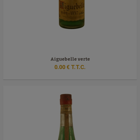
Aiguebelle verte
0
.00
€
T.T.C.