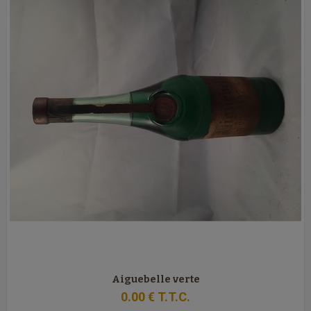
Aiguebelle verte
0
.00
€
T.T.C.