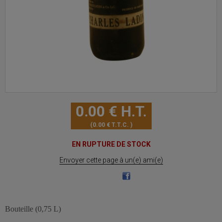
0
.00
€
H.T.
0
.00
€
T.T.C.
EN RUPTURE DE STOCK
Envoyer cette page à un(e) ami(e)
Bouteille (0,75 L)