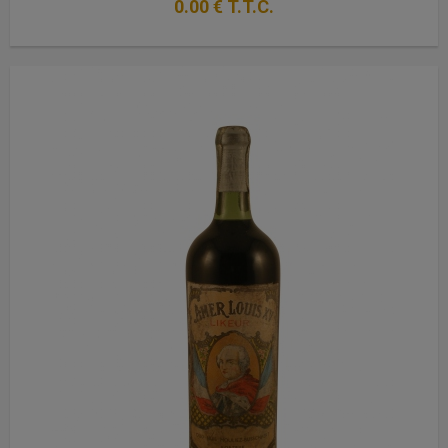
0
.00
€
T.T.C.