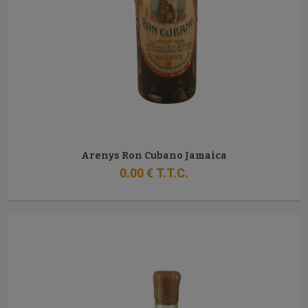
Arenys Ron Cubano Jamaica
0
.00
€
T.T.C.