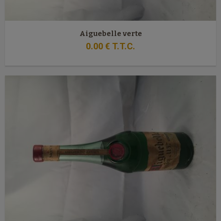
Aiguebelle verte
0
.00
€
T.T.C.