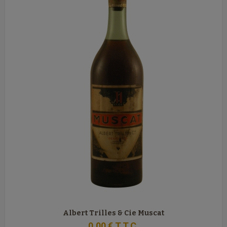
Albert Trilles & Cie Muscat
0
.00
€
T.T.C.