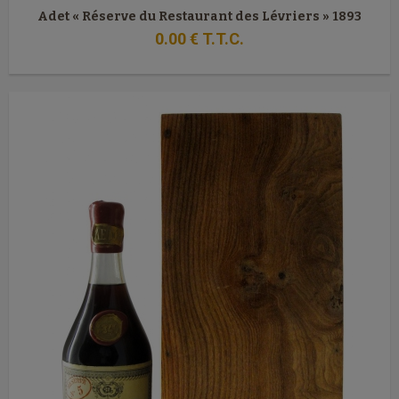
Adet « Réserve du Restaurant des Lévriers » 1893
0
.00
€
T.T.C.