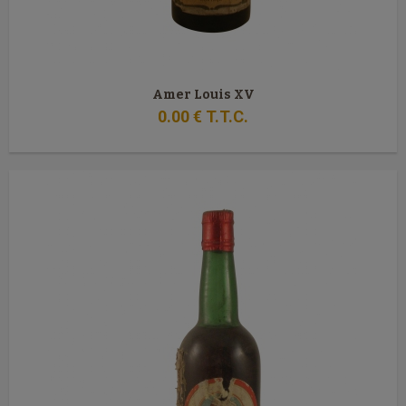
Amer Louis XV
0
.00
€
T.T.C.