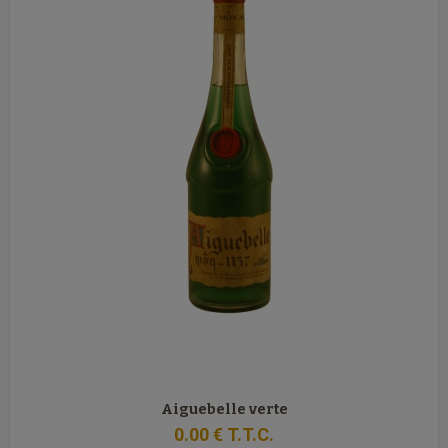
Aiguebelle verte
0
.00
€
T.T.C.