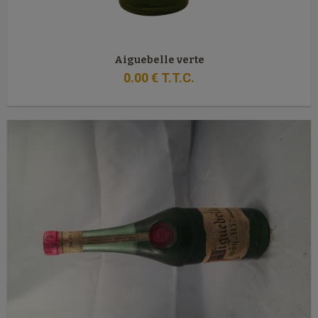
Aiguebelle verte
0
.00
€
T.T.C.