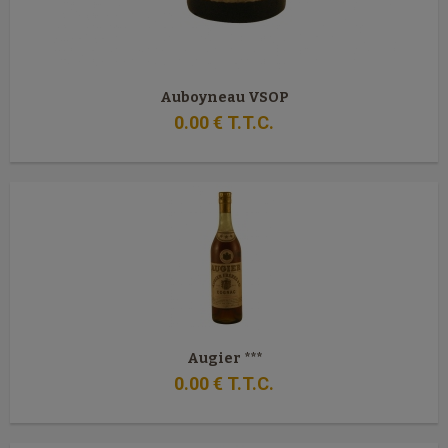
Auboyneau VSOP
0
.00
€
T.T.C.
Augier ***
0
.00
€
T.T.C.