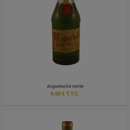
Aiguebelle verte
0
.00
€
T.T.C.