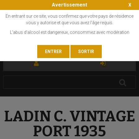
Avertissement
En entrant sur ce site, vous confirmez que votre pays de résidence
vous y autorise et que vous avez l'âge requis.
L'abus d'alcool est dangereux, consommez avec modération
FR
EN
LADIN C. VINTAGE
PORT 1935