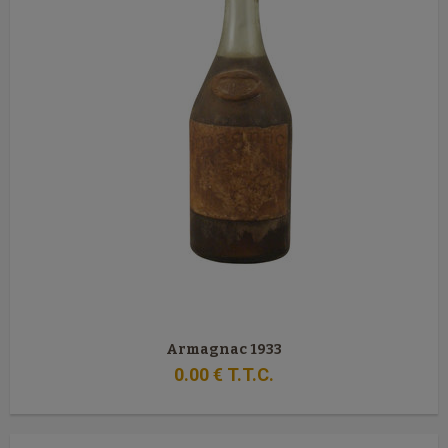
Armagnac 1933
0
.00
€
T.T.C.