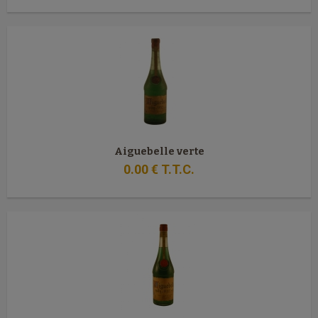
Aiguebelle verte
0
.00
€
T.T.C.