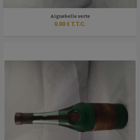
Aiguebelle verte
0
.00
€
T.T.C.