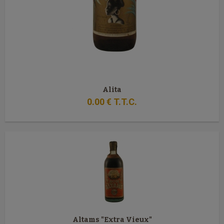
Alita
0
.00
€
T.T.C.
Altams "Extra Vieux"