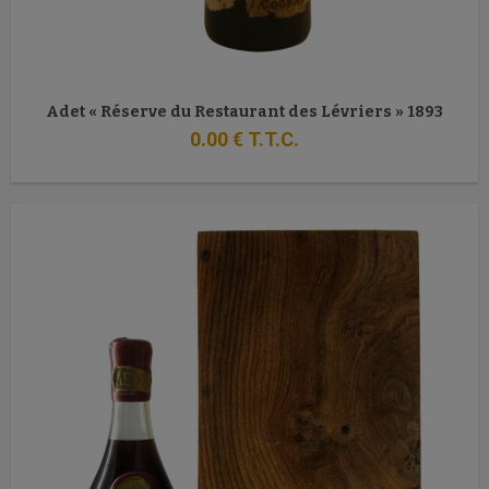
Adet « Réserve du Restaurant des Lévriers » 1893
0
.00
€
T.T.C.