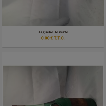
Aiguebelle verte
0
.00
€
T.T.C.