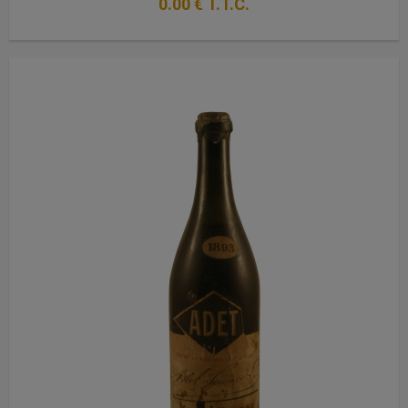
0
.00
€
T.T.C.