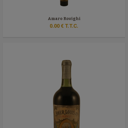
Amaro Rovighi
0
.00
€
T.T.C.