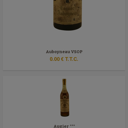
Auboyneau VSOP
0
.00
€
T.T.C.
Augier ***