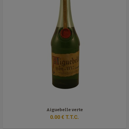
Aiguebelle verte
0
.00
€
T.T.C.