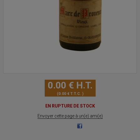
0
.00
€
H.T.
0
.00
€
T.T.C.
EN RUPTURE DE STOCK
Envoyer cette page à un(e) ami(e)