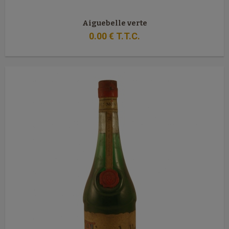
Aiguebelle verte
0
.00
€
T.T.C.