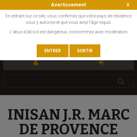
Avertissement
En entrant sur ce site, vous confirmez que votre pays de résidence
vous y autorise et que vous avez l'âge requis.
L'abus d'alcool est dangereux, consommez avec modération
FR
EN
INISAN J.R. MARC
DE PROVENCE