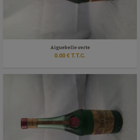
Aiguebelle verte
0
.00
€
T.T.C.