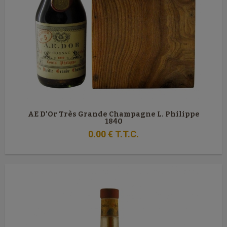
AE D'Or Très Grande Champagne L. Philippe
1840
0
.00
€
T.T.C.