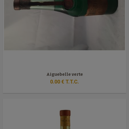
Aiguebelle verte
0
.00
€
T.T.C.