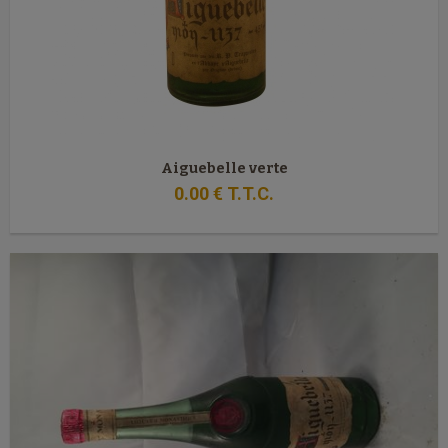
Aiguebelle verte
0
.00
€
T.T.C.