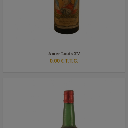
Amer Louis XV
0
.00
€
T.T.C.