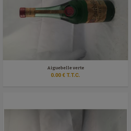
Aiguebelle verte
0
.00
€
T.T.C.