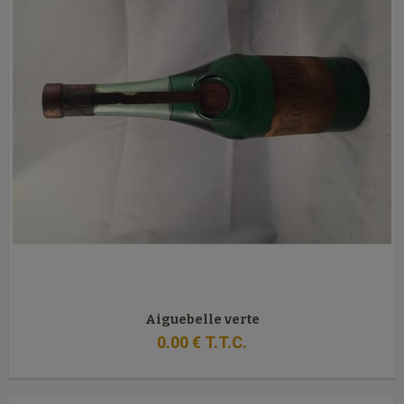
Aiguebelle verte
0
.00
€
T.T.C.