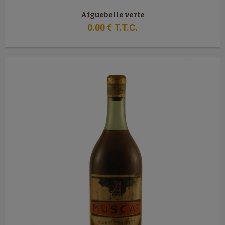
Aiguebelle verte
0
.00
€
T.T.C.