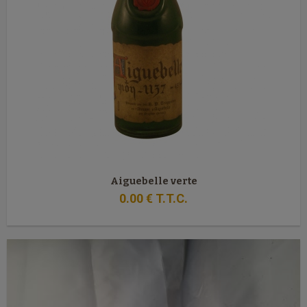
Aiguebelle verte
0
.00
€
T.T.C.