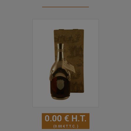
0
.00
€
H.T.
0
.00
€
T.T.C.