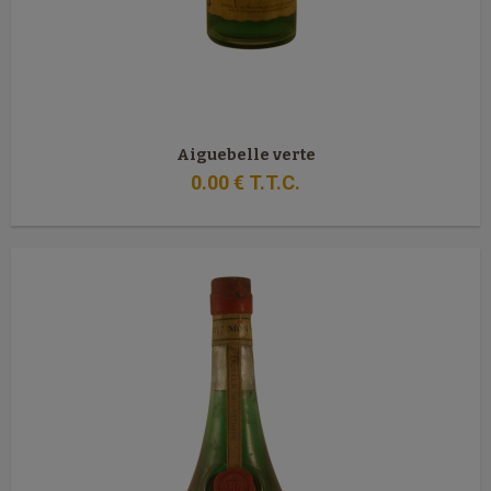
Aiguebelle verte
0
.00
€
T.T.C.