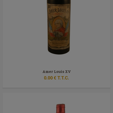
Amer Louis XV
0
.00
€
T.T.C.