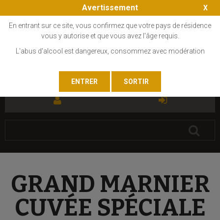
Avertissement
En entrant sur ce site, vous confirmez que votre pays de résidence
vous y autorise et que vous avez l'âge requis.
L'abus d'alcool est dangereux, consommez avec modération
FR
EN
GRAND MARNIER
CUVÉE SPÉCIALE