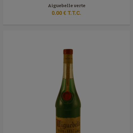
Aiguebelle verte
0
.00
€
T.T.C.