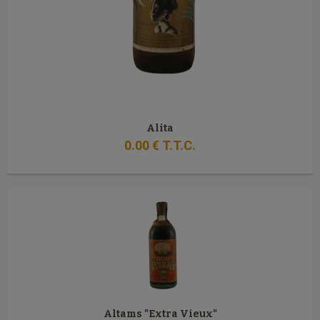
Alita
0
.00
€
T.T.C.
Altams "Extra Vieux"