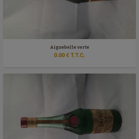
Aiguebelle verte
0
.00
€
T.T.C.