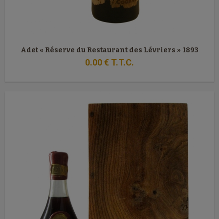
Adet « Réserve du Restaurant des Lévriers » 1893
0
.00
€
T.T.C.