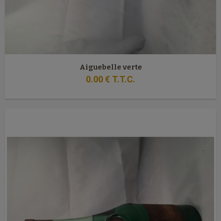
Aiguebelle verte
0
.00
€
T.T.C.