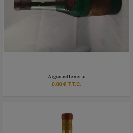
Aiguebelle verte
0
.00
€
T.T.C.