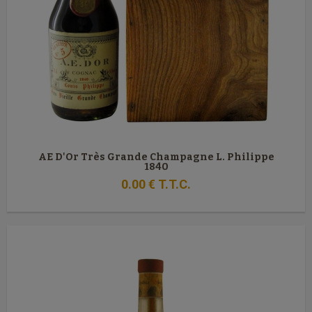
AE D'Or Très Grande Champagne L. Philippe
1840
0
.00
€
T.T.C.