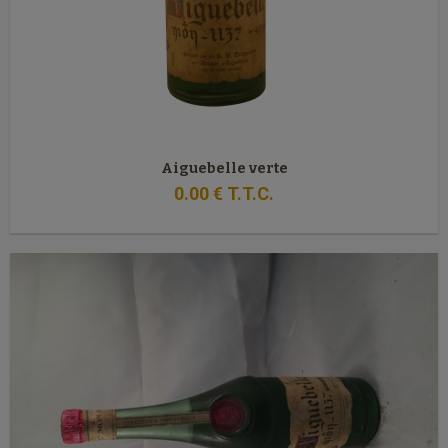
Aiguebelle verte
0
.00
€
T.T.C.