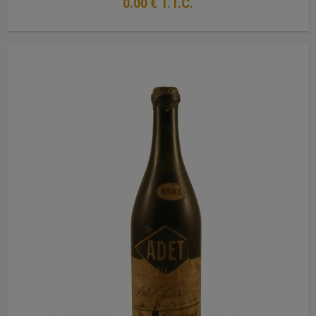
0
.00
€
T.T.C.