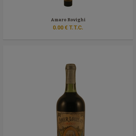
Amaro Rovighi
0
.00
€
T.T.C.