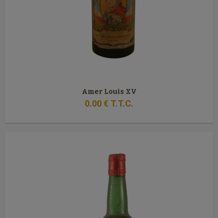
Amer Louis XV
0
.00
€
T.T.C.