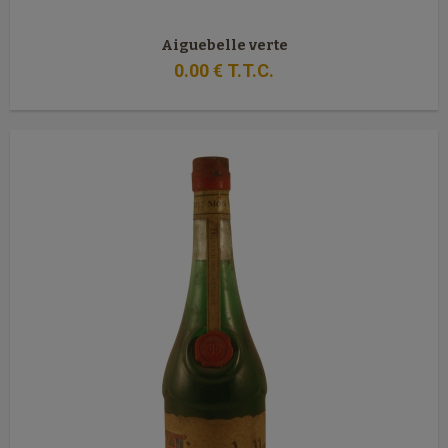
Aiguebelle verte
0
.00
€
T.T.C.