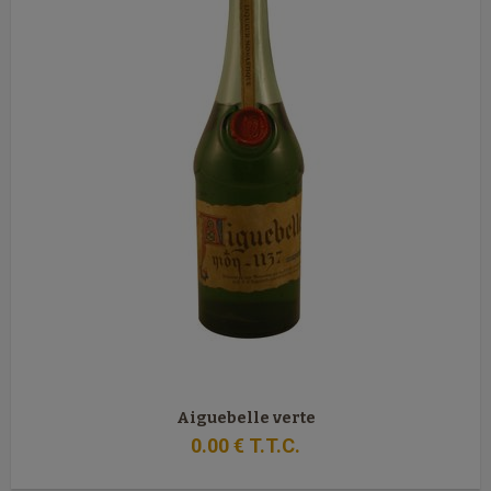
Aiguebelle verte
0
.00
€
T.T.C.