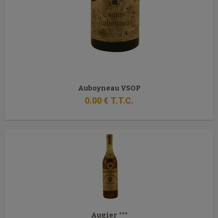
Auboyneau VSOP
0
.00
€
T.T.C.
Augier ***