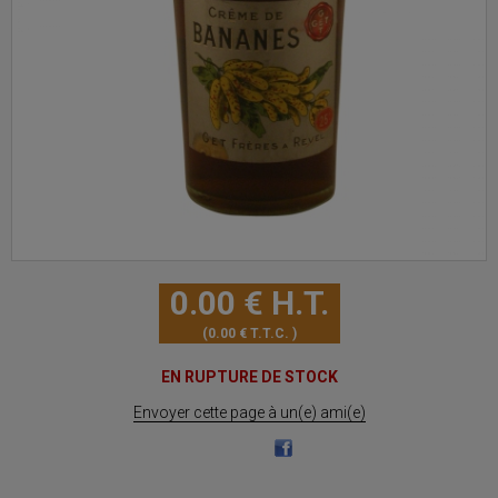
0
.00
€
H.T.
0
.00
€
T.T.C.
EN RUPTURE DE STOCK
Envoyer cette page à un(e) ami(e)