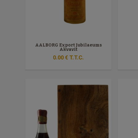
AALBORG Export Jubilaeums
Akvavit
0
.00
€
T.T.C.