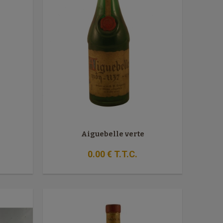
Aiguebelle verte
0
.00
€
T.T.C.