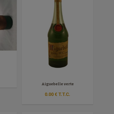
Aiguebelle verte
0
.00
€
T.T.C.