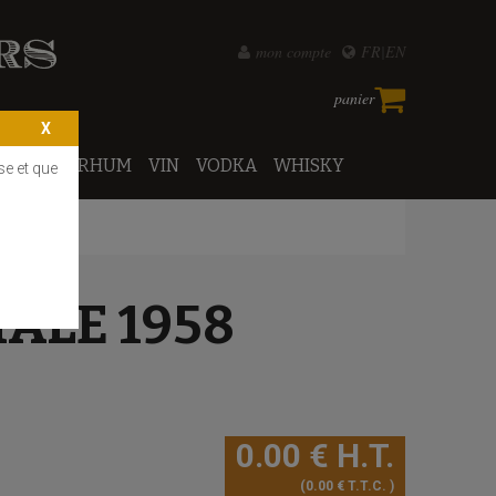
mon compte
FR
EN
panier
PORTO
RHUM
VIN
VODKA
WHISKY
se et que
ALE 1958
0
.00
€
H.T.
0
.00
€
T.T.C.