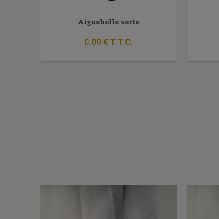
Aiguebelle verte
0
.00
€
T.T.C.