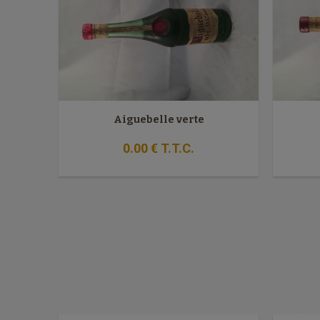
Aiguebelle verte
0
.00
€
T.T.C.