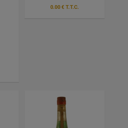
0
.00
€
T.T.C.