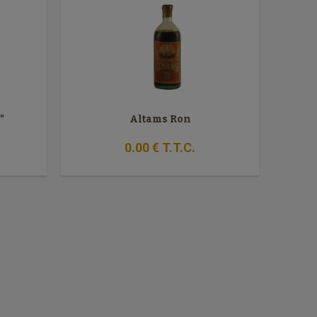
"
Altams Ron
0
.00
€
T.T.C.