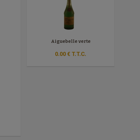
Aiguebelle verte
0
.00
€
T.T.C.