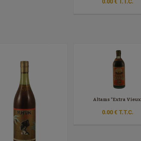
0
.00
€
T.T.C.
Altams "Extra Vieux
0
.00
€
T.T.C.