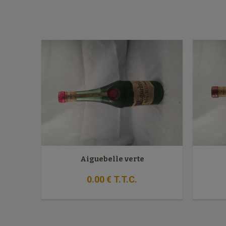
Aiguebelle verte
0
.00
€
T.T.C.