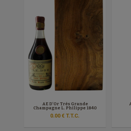
AE D'Or Très Grande
Champagne L. Philippe 1840
0
.00
€
T.T.C.