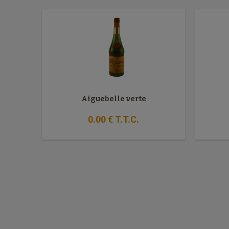
Aiguebelle verte
0
.00
€
T.T.C.