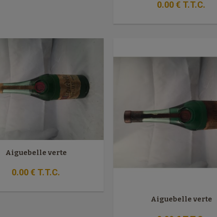
0
.00
€
T.T.C.
Aiguebelle verte
0
.00
€
T.T.C.
Aiguebelle verte