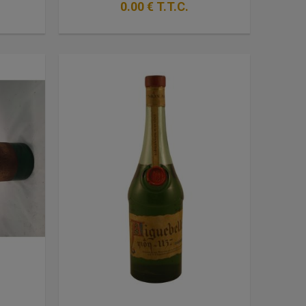
0
.00
€
T.T.C.