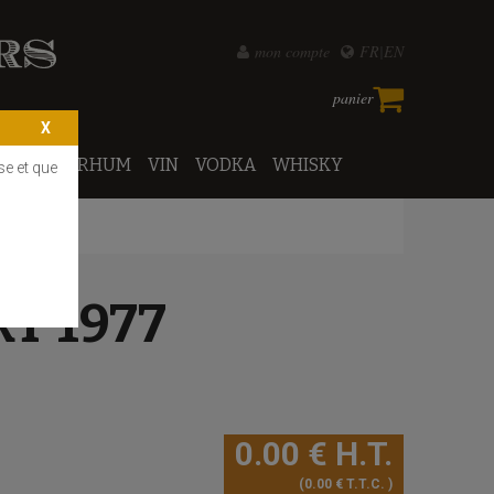
mon compte
FR
EN
panier
PORTO
RHUM
VIN
VODKA
WHISKY
se et que
T 1977
0
.00
€
H.T.
0
.00
€
T.T.C.