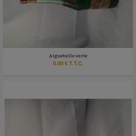
Aiguebelle verte
0
.00
€
T.T.C.