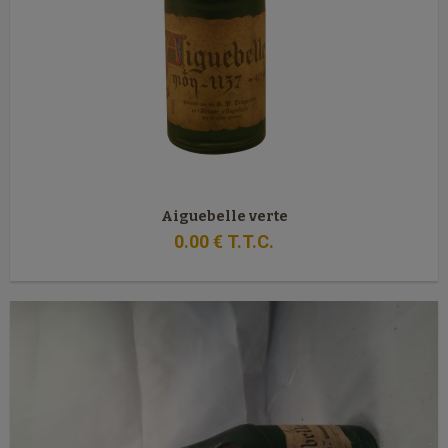
Aiguebelle verte
0
.00
€
T.T.C.