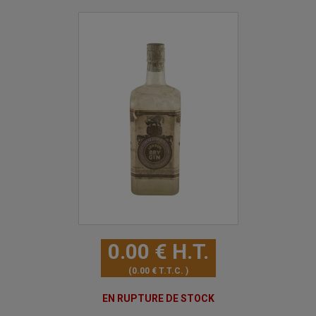
0
.00
€
H.T.
0
.00
€
T.T.C.
EN RUPTURE DE STOCK