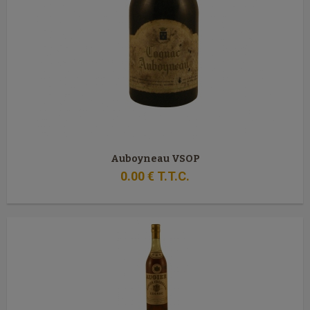
Auboyneau VSOP
0
.00
€
T.T.C.