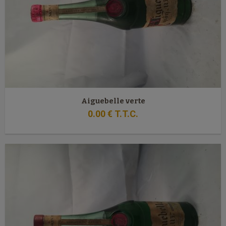
Aiguebelle verte
0
.00
€
T.T.C.