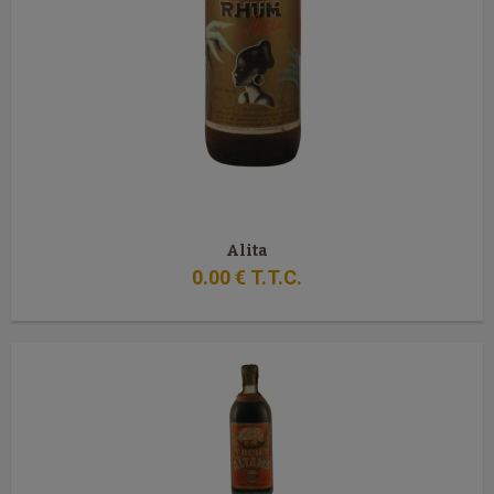
Alita
0
.00
€
T.T.C.