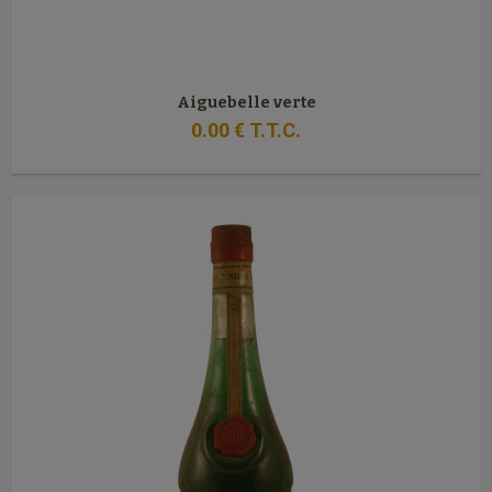
Aiguebelle verte
0
.00
€
T.T.C.