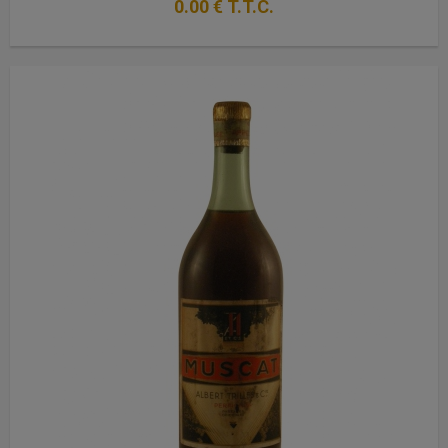
0
.00
€
T.T.C.