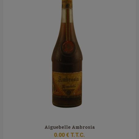
Aiguebelle Ambrosia
0
.00
€
T.T.C.