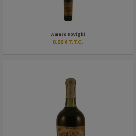
Amaro Rovighi
0
.00
€
T.T.C.