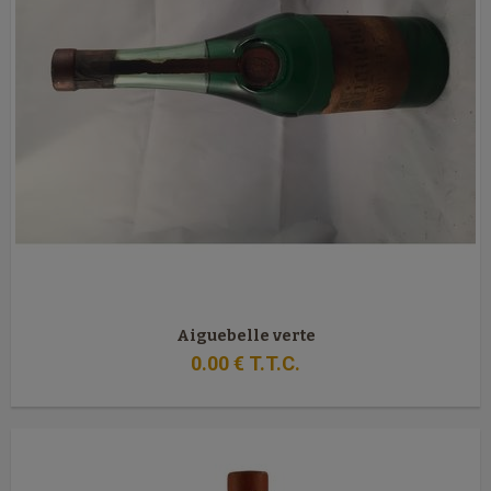
Aiguebelle verte
0
.00
€
T.T.C.