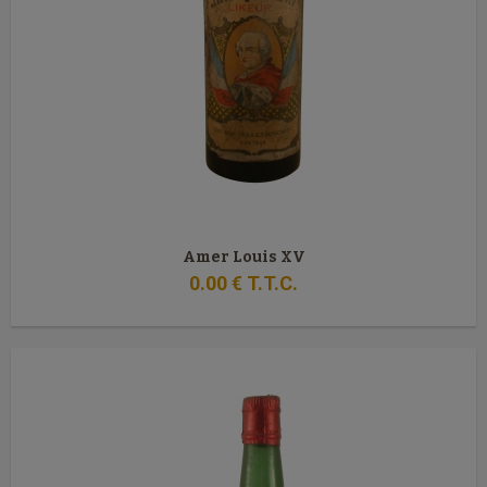
Amer Louis XV
0
.00
€
T.T.C.