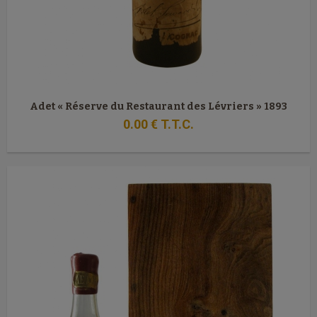
Adet « Réserve du Restaurant des Lévriers » 1893
0
.00
€
T.T.C.