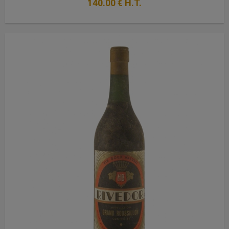
140
.00
€
H.T.