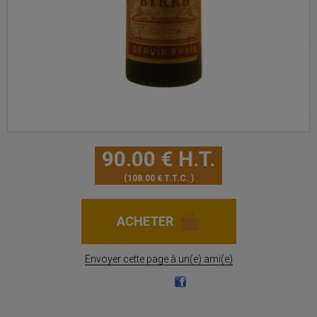
90
.00
€
H.T.
108
.00
€
T.T.C.
Envoyer cette page à un(e) ami(e)