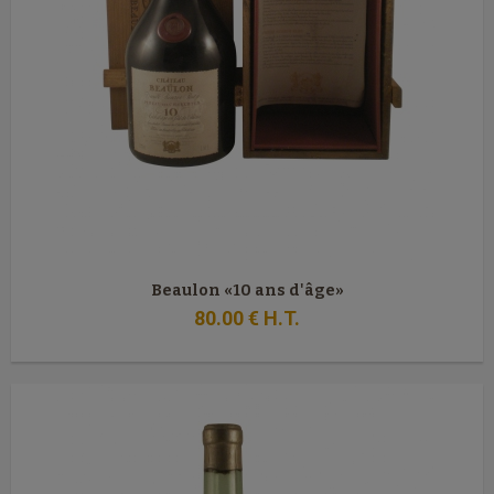
Beaulon «10 ans d'âge»
80
.00
€
H.T.