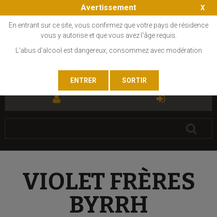
Avertissement
En entrant sur ce site, vous confirmez que votre pays de résidence
vous y autorise et que vous avez l'âge requis.
L'abus d'alcool est dangereux, consommez avec modération
FR
EN
VIOLET FRÈRES
BYRRH