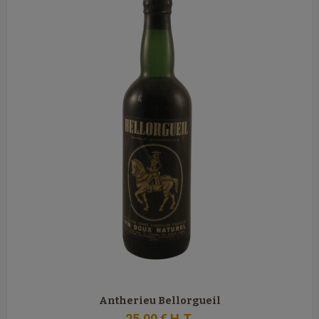
Antherieu Bellorgueil
25
.00
€
H.T.