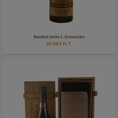
Baudon Jules L. Grenache
65
.00
€
H.T.