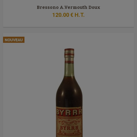
Bressono A.Vermouth Doux
120
.00
€
H.T.