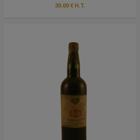
30
.00
€
H.T.