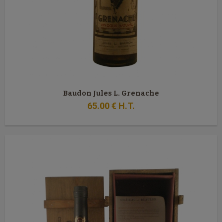
Baudon Jules L. Grenache
65
.00
€
H.T.