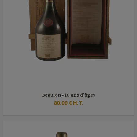
Beaulon «10 ans d'âge»
80
.00
€
H.T.