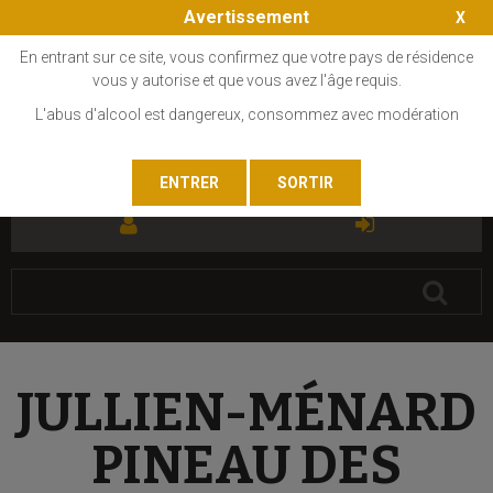
Avertissement
En entrant sur ce site, vous confirmez que votre pays de résidence
vous y autorise et que vous avez l'âge requis.
L'abus d'alcool est dangereux, consommez avec modération
FR
EN
JULLIEN-MÉNARD
PINEAU DES