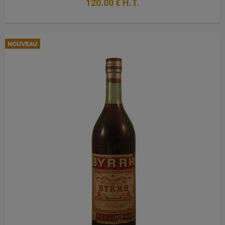
120
.00
€
H.T.