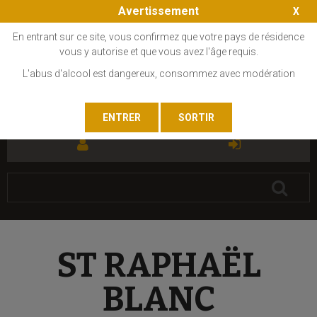
Avertissement
En entrant sur ce site, vous confirmez que votre pays de résidence
vous y autorise et que vous avez l'âge requis.
L'abus d'alcool est dangereux, consommez avec modération
FR
EN
ST RAPHAËL
BLANC