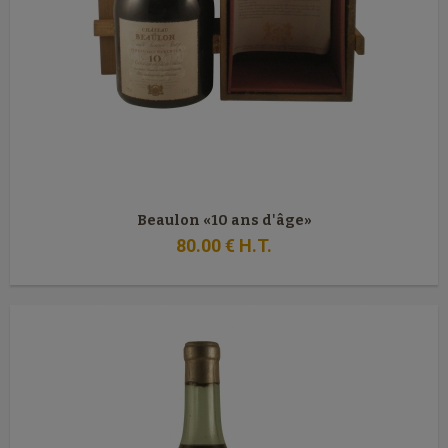
Beaulon «10 ans d'âge»
80
.00
€
H.T.