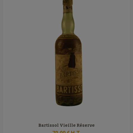
Bartissol Vieille Réserve
70
.00
€
H.T.