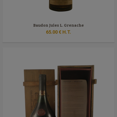
Baudon Jules L. Grenache
65
.00
€
H.T.