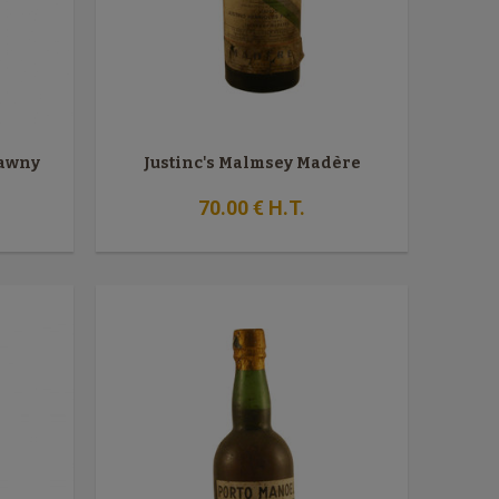
Tawny
Justinc's Malmsey Madère
70
.00
€
H.T.