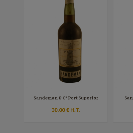
Sandeman & C° Port Superior
San
30
.00
€
H.T.