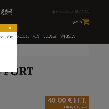
mon compte
FR
EN
panier
PORTO
RHUM
VIN
VODKA
WHISKY
se et que
 PORT
40
.00
€
H.T.
48
.00
€
T.T.C.