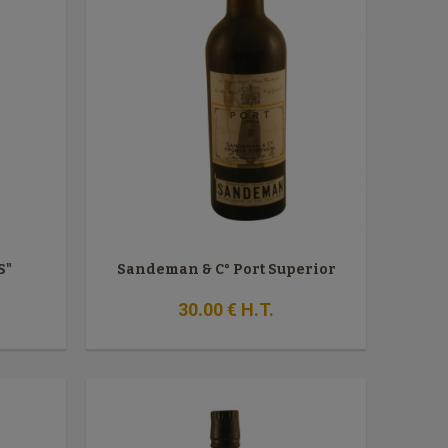
S"
Sandeman & C° Port Superior
30
.00
€
H.T.