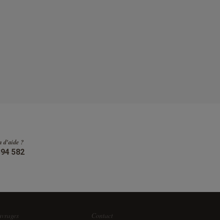
n d'aide ?
394 582
vrages
Contact