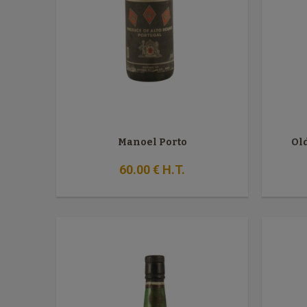
Manoel Porto
Ol
60
.00
€
H.T.